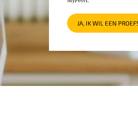
MyPelvi. 
JA, IK WIL EEN PROEF