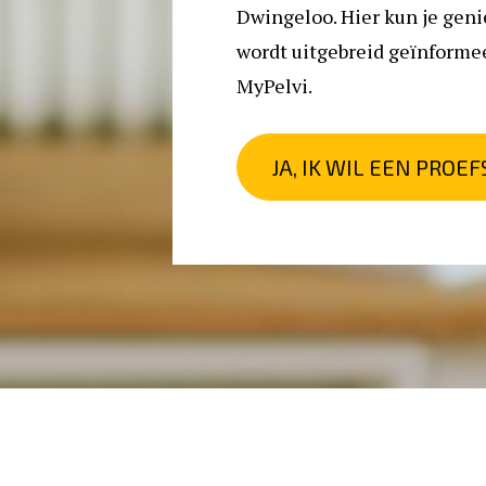
Dwingeloo. Hier kun je geniet
wordt uitgebreid geïnforme
MyPelvi. 
JA, IK WIL EEN PROEF