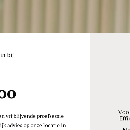
in bij
oo
Voor
en vrijblijvende proefsessie 
Eff
jk advies op onze locatie in 