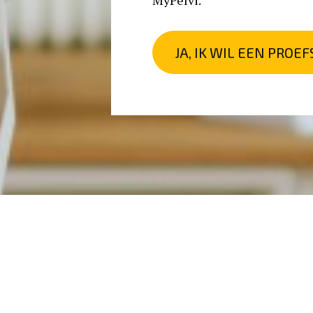
MyPelvi. 
JA, IK WIL EEN PROEF