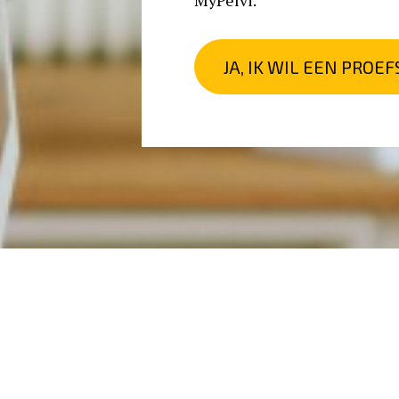
MyPelvi. 
JA, IK WIL EEN PROEF